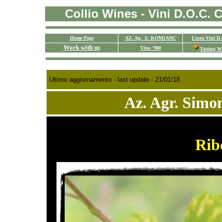
Collio Wines - Vini D.O.C. Co
Home Page
AZ. Ag. S. KOMJANC
Linea Vini D
Work with us
Vino '900
Tasting W
Ultimo aggiornamento - last update -
21/01/18
Az. Agr. Sim
Rib